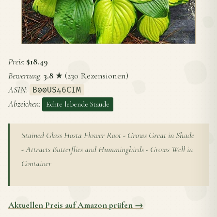
Preis
:
$18.49
Bewertung
:
3.8
★ (230 Rezensionen)
ASIN
:
B00US46CIM
Abzeichen
:
Echte lebende Staude
Stained Glass Hosta Flower Root - Grows Great in Shade
- Attracts Butterflies and Hummingbirds - Grows Well in
Container
Aktuellen Preis auf Amazon prüfen →