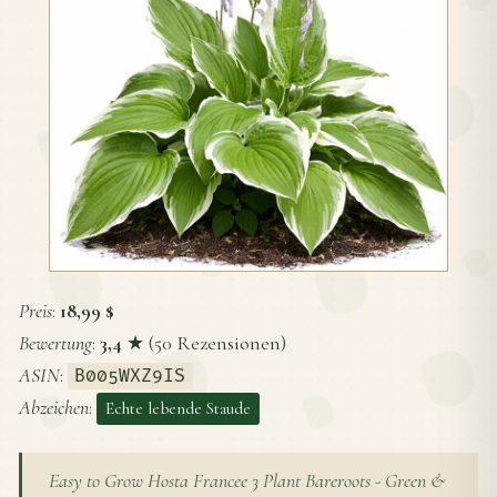
Preis
:
18,99 $
Bewertung
:
3,4
★ (50 Rezensionen)
ASIN
:
B005WXZ9IS
Abzeichen
:
Echte lebende Staude
Easy to Grow Hosta Francee 3 Plant Bareroots - Green &