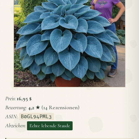
Preis
:
16,95 $
Bewertung
:
4,2
★ (14 Rezensionen)
ASIN
:
B0GL94PML3
Abzeichen
:
Echte lebende Staude