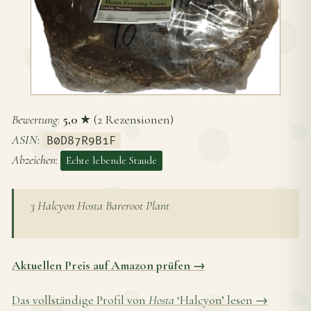
Bewertung
:
5,0
★ (2 Rezensionen)
ASIN
:
B0D87R9B1F
Abzeichen
:
Echte lebende Staude
3 Halcyon Hosta Bareroot Plant
Aktuellen Preis auf Amazon prüfen →
Das vollständige Profil von
Hosta
‘Halcyon’ lesen →