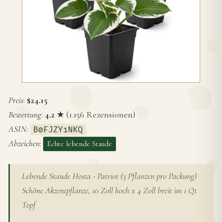
Preis
:
$24.15
Bewertung
:
4.2
★ (1.156 Rezensionen)
ASIN
:
B0FJZY1NKQ
Abzeichen
:
Echte lebende Staude
Lebende Staude Hosta - Patriot (3 Pflanzen pro Packung)
Schöne Akzentpflanze, 10 Zoll hoch x 4 Zoll breit im 1 Qt
Topf