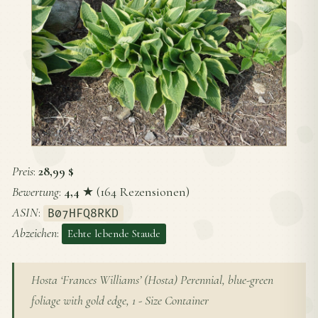
Preis
:
28,99 $
Bewertung
:
4,4
★ (164 Rezensionen)
ASIN
:
B07HFQ8RKD
Abzeichen
:
Echte lebende Staude
Hosta ‘Frances Williams’ (Hosta) Perennial, blue-green
foliage with gold edge, 1 - Size Container