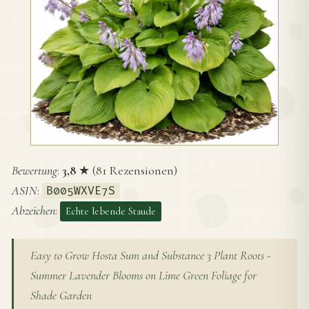
Bewertung
:
3,8
★ (81 Rezensionen)
ASIN
:
B005WXVE7S
Abzeichen
:
Echte lebende Staude
Easy to Grow Hosta Sum and Substance 3 Plant Roots -
Summer Lavender Blooms on Lime Green Foliage for
Shade Garden