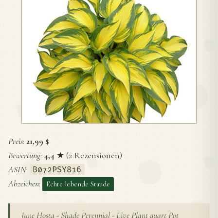
Preis
:
21,99 $
Bewertung
:
4,4
★ (2 Rezensionen)
ASIN
:
B072PSY816
Abzeichen
:
Echte lebende Staude
June Hosta - Shade Perennial - Live Plant quart Pot