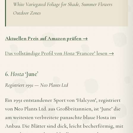
White Variegated Foliage for Shade, Summer Flowers
Outdoor Zones
Aktuellen Preis auf Amazon prüfen →
Das vollständige Profil von
Hosta
‘Francee’ lesen →
6.
Hosta
‘June’
Registriert 1991
—
Neo Plants Ltd
Ein 1991 entstandener Sport von ‘Halcyon’, registriert
von Neo Plants Ltd. aus Großbritannien, ist ‘June’ die
am weitesten verbreitete panaschte blaue Hosta im
Anbau. Die Blätter sind dick, leicht becherförmig, mit