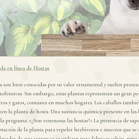
nda en línea de Hostas
ta son bien conocidas por su valor ornamental y suelen prese
nofensivas. Sin embargo, estas plantas representan un gran pe
ros y gatos, comunes en muchos hogares. Los caballos tambi
eren la planta de hosta. Una sustancia química presente en las 
la pregunta: «¿Son venenosas las hostas?» La presencia de sap
tación de la planta para repeler herbívoros e insectos que se 
vadas de esta sustancia se utilizan para fabricar jabón, pero 