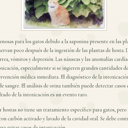
enosas para los gatos debido a la saponina presente en las pl
servan poco después de la ingestión de las plantas de hosta. 
rrea, vómitos y depresión. Las náuseas y las anomalías cardí
toxicación, especialmente si se ingieren grandes cantidades de
ervención médica inmediata. El diagnóstico de la intoxicación
de sangre. El análisis de orina también puede detectar casos 
ado de la intoxicación es un evento raro.
r hostas no tiene un tratamiento específico para gatos, pero 
on carbón activado y lavado de la cavidad oral. Se debe contro
ra evitar casos de intoxicación.