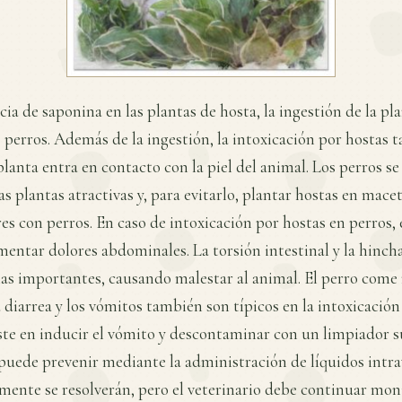
cia de saponina en las plantas de hosta, la ingestión de la pl
s perros. Además de la ingestión, la intoxicación por hostas
planta entra en contacto con la piel del animal. Los perros se
as plantas atractivas y, para evitarlo, plantar hostas en mace
s con perros. En caso de intoxicación por hostas en perros, 
mentar dolores abdominales. La torsión intestinal y la hinc
as importantes, causando malestar al animal. El perro come
a diarrea y los vómitos también son típicos en la intoxicación
te en inducir el vómito y descontaminar con un limpiador s
puede prevenir mediante la administración de líquidos intra
mente se resolverán, pero el veterinario debe continuar mon