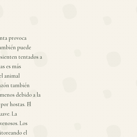
anta provoca
 también puede
 sienten tentados a
tas es más
el animal
hazón también
 menos debido a la
 por hostas. El
uave. La
venosos. Los
itoreando el