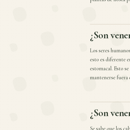
¿Son venen
Los seres humanos 
esto es diferente 
estomacal. Esto se
mantenerse fuera d
¿Son venen
Se sabe que los cab