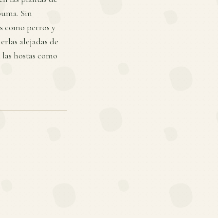
puma. Sin
as como perros y
erlas alejadas de
 las hostas como