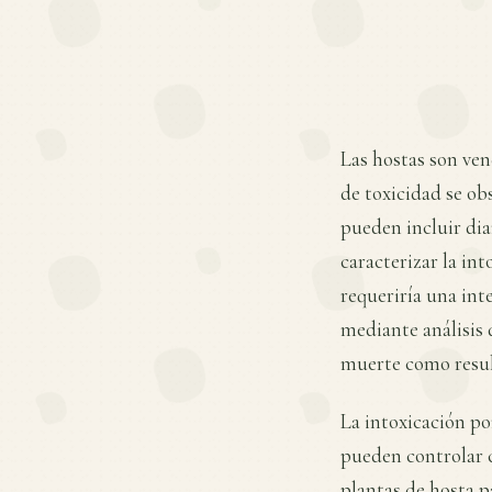
Las hostas son ven
de toxicidad se ob
pueden incluir dia
caracterizar la in
requeriría una int
mediante análisis 
muerte como result
La intoxicación po
pueden controlar c
plantas de hosta pa