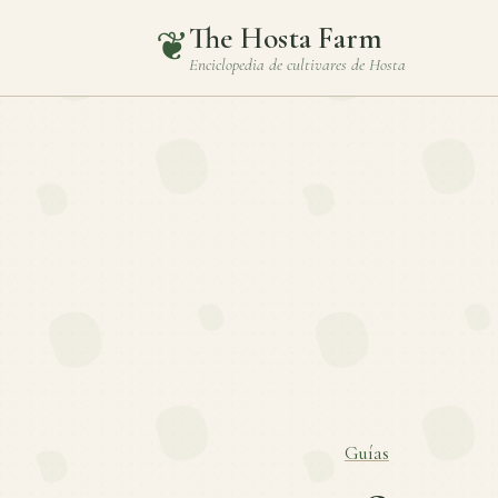
The Hosta Farm
❦
Enciclopedia de cultivares de
Hosta
Guías