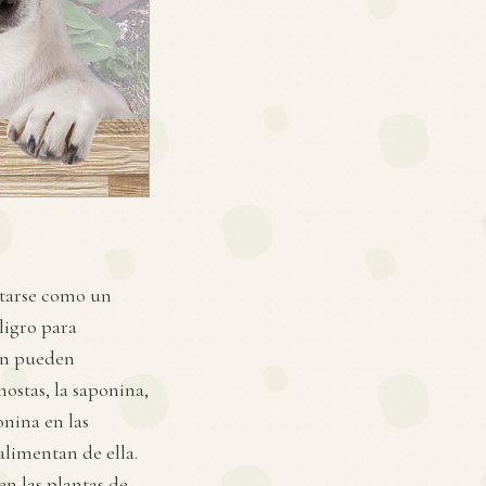
ntarse como un
ligro para
én pueden
hostas, la saponina,
onina en las
alimentan de ella.
en las plantas de