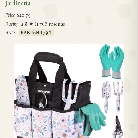
Jardinería
Price
:
$20.79
Rating
:
4.8
★ (1,768 reseñas)
ASIN
:
B0BJ6HJ792