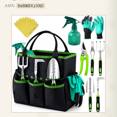
ASIN
:
B0BW8X2XND