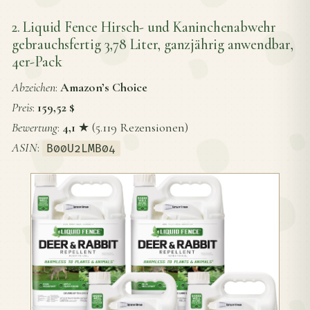
2. Liquid Fence Hirsch- und Kaninchenabwehr
gebrauchsfertig 3,78 Liter, ganzjährig anwendbar,
4er-Pack
Abzeichen
:
Amazon’s Choice
Preis
:
159,52 $
Bewertung
:
4,1
★ (5.119 Rezensionen)
ASIN
:
B00U2LMB04