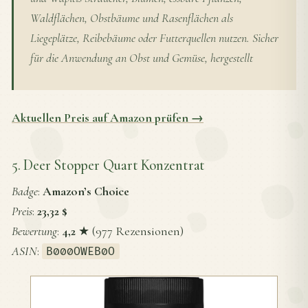
Waldflächen, Obstbäume und Rasenflächen als
Liegeplätze, Reibebäume oder Futterquellen nutzen. Sicher
für die Anwendung an Obst und Gemüse, hergestellt
Aktuellen Preis auf Amazon prüfen →
5. Deer Stopper Quart Konzentrat
Badge
:
Amazon’s Choice
Preis
:
23,32 $
Bewertung
:
4,2
★ (977 Rezensionen)
ASIN
:
B000OWEB0O