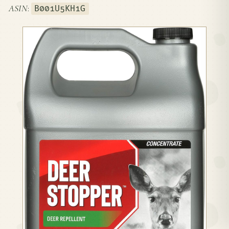
ASIN
:
B001U5KH1G