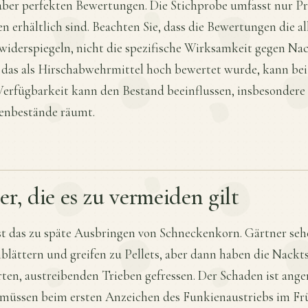
aber perfekten Bewertungen. Die Stichprobe umfasst nur Pro
n erhältlich sind. Beachten Sie, dass die Bewertungen die a
iderspiegeln, nicht die spezifische Wirksamkeit gegen Na
 das als Hirschabwehrmittel hoch bewertet wurde, kann bei
 Verfügbarkeit kann den Bestand beeinflussen, insbesonde
tenbestände räumt.
r, die es zu vermeiden gilt
ist das zu späte Ausbringen von Schneckenkorn. Gärtner seh
blättern und greifen zu Pellets, aber dann haben die Nackt
ten, austreibenden Trieben gefressen. Der Schaden ist anger
müssen beim ersten Anzeichen des Funkienaustriebs im Fr