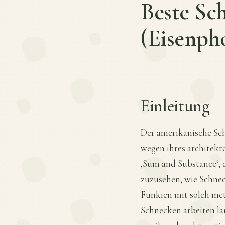
Beste Sc
(Eisenpho
Einleitung
Der amerikanische Sc
wegen ihres architekt
‚Sum and Substance‘, 
zuzusehen, wie Schnec
Funkien mit solch met
Schnecken arbeiten la