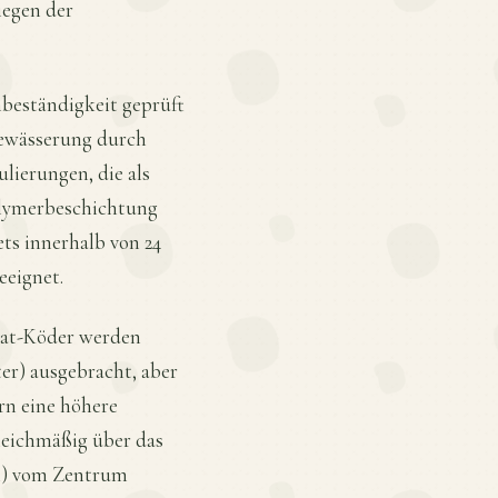
iegen der
nbeständigkeit geprüft
Bewässerung durch
lierungen, die als
olymerbeschichtung
ts innerhalb von 24
eeignet.
phat-Köder werden
er) ausgebracht, aber
rn eine höhere
leichmäßig über das
ll) vom Zentrum