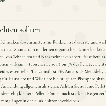
ein.
chten sollten
 Schneckenabwehrmittels für Funkien ist das erste und wic
hat, der Standard in modernen organischen Schneckenköder
el von Schnecken und Nacktschnecken stört. Es ist bereit
onen wirksam – typischerweise 1% bis 3% des Pelletgewichts 
eides essentielle Pflanzennährstoffe. Anders als Metaldehy
g für Haustiere und Wildtiere bleibt, gelten Eisenphosphat
wendung allgemein als sicher. Achten Sie auf eine Pelletg
idersteht; kleinere Pellets können nach starkem Regen zer
 3 mm) länger in der Funkienkrone verbleiben.