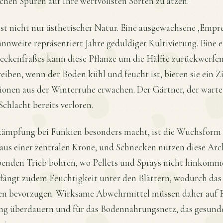
chen Spuren auf Ihre wertvollsten Sorten zu ätzen.
st nicht nur ästhetischer Natur. Eine ausgewachsene ‚Empr
annweite repräsentiert Jahre geduldiger Kultivierung. Eine e
eckenfraßes kann diese Pflanze um die Hälfte zurückwerfe
eiben, wenn der Boden kühl und feucht ist, bieten sie ein 
onen aus der Winterruhe erwachen. Der Gärtner, der wartet
Schlacht bereits verloren.
ämpfung bei Funkien besonders macht, ist die Wuchsform 
 aus einer zentralen Krone, und Schnecken nutzen diese Arc
eibenden Trieb bohren, wo Pellets und Sprays nicht hinkomme
fängt zudem Feuchtigkeit unter den Blättern, wodurch das
ken bevorzugen. Wirksame Abwehrmittel müssen daher auf 
g überdauern und für das Bodennahrungsnetz, das gesund