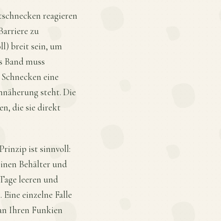
tschnecken reagieren
Barriere zu
l) breit sein, um
as Band muss
a Schnecken eine
nnäherung steht. Die
, die sie direkt
rinzip ist sinnvoll:
einen Behälter und
 Tage leeren und
 Eine einzelne Falle
 an Ihren Funkien