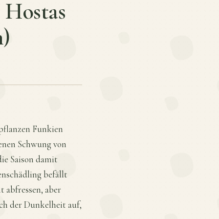
 Hostas
n)
 pflanzen Funkien
ldenen Schwung von
die Saison damit
nschädling befällt
t abfressen, aber
ch der Dunkelheit auf,