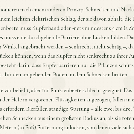
tionieren nach einem anderen Prinzip. Schnecken und Nack
nem leichten elektrischen Schlag, der sie davon abhält, die 
enbeete muss Kupferband oder -netz mindestens 5 cm (2 Zol
es muss eine durchgehende Barriere ohne Lücken bilden. D
 Winkel angebracht werden – senkrecht, nicht schräg –, d
ücken können, wenn das Kupfer nicht senkrecht zu ihrer A
steht darin, dass Kupferbarrieren nur die Pflanzen schützen
hts für den umgebenden Boden, in dem Schnecken brüten.
e vor beliebt, aber für Funkienbeete schlecht geeignet. Das P
der Hefe in vergorenen Flüssigkeiten angezogen, fallen in 
is erfordern Bierfallen ständige Wartung – alle zwei bis drei
iehen Schnecken aus einem größeren Radius an, als sie töten.
Metern (10 Fuß) Entfernung anlocken, von denen viele sich