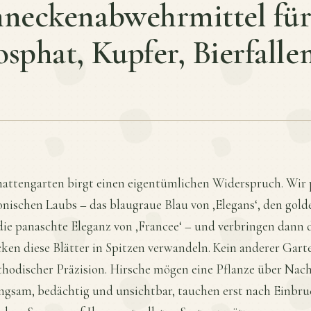
hneckenabwehrmittel für
sphat, Kupfer, Bierfalle
hattengarten birgt einen eigentümlichen Widerspruch. Wir
onischen Laubs – das blaugraue Blau von ‚Elegans‘, den go
die panaschte Eleganz von ‚Francee‘ – und verbringen dann 
ken diese Blätter in Spitzen verwandeln. Kein anderer Garte
hodischer Präzision. Hirsche mögen eine Pflanze über Nach
ngsam, bedächtig und unsichtbar, tauchen erst nach Einbru