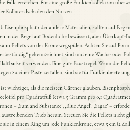
 die Falle erreichen. Für eine große Funkienkollektion überw
er Kollateralschaden den Nutzen.
b Eisenphosphat oder andere Materialien, sollten auf Rege
en in der Regel auf Bodenhöhe bewässert, aber Überkopf-
kann Pellets von der Krone wegspülen. Achten Sie auf Formu
terbeständig“ gekennzeichnet sind und eine Wachs- oder P
Haltbarkeit verwenden. Eine gute Faustregel: Wenn die Pelle
gen zu einer Paste zerfallen, sind sie für Funkienbeete ung
ist wichtiger, als die meisten Gärtner glauben. Eisenphos
Teelöffel pro Quadratfuß (etwa 5 Gramm pro 0,1 Quadratmet
onen – ‚Sum and Substance‘, ‚Blue Angel‘, ‚Sagae‘ – erforde
austreibenden Trieb herum. Streuen Sie die Pellets nicht g
ie sie in einem Ring um jede Funkienkrone, etwa 5 cm (2 Zo