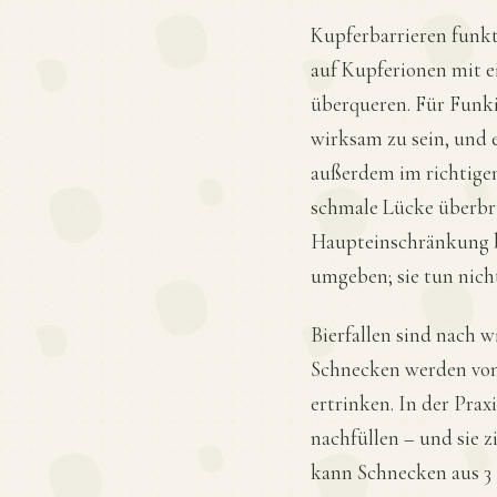
Kupferbarrieren funk
auf Kupferionen mit ei
überqueren. Für Funki
wirksam zu sein, und 
außerdem im richtigen
schmale Lücke überbr
Haupteinschränkung be
umgeben; sie tun nic
Bierfallen sind nach wi
Schnecken werden von 
ertrinken. In der Prax
nachfüllen – und sie z
kann Schnecken aus 3 