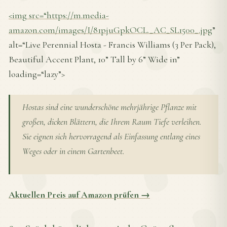
<img src=“
https://m.media-
amazon.com/images/I/81pjuGpkOCL._AC_SL1500_.jpg
”
alt=“Live Perennial Hosta - Francis Williams (3 Per Pack),
Beautiful Accent Plant, 10” Tall by 6” Wide in”
loading=“lazy”>
Hostas sind eine wunderschöne mehrjährige Pflanze mit
großen, dicken Blättern, die Ihrem Raum Tiefe verleihen.
Sie eignen sich hervorragend als Einfassung entlang eines
Weges oder in einem Gartenbeet.
Aktuellen Preis auf Amazon prüfen →