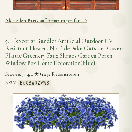
Aktuellen Preis auf Amazon prüfen →
5. LikSoor 21 Bundles Artificial Outdoor UV
Resistant Flowers No Fade Fake Outside Flowers
Plastic Greenery Faux Shrubs Garden Porch
Window Box Home Decoration(Blue)
Bewertung
:
4,4
★ (1.232 Rezensionen)
ASIN
:
B0CBWRZVWS