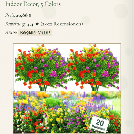
Indoor Decor, 5 Colors
Preis
:
20,88 $
Bewertung
:
4,4
★ (2.022 Rezensionen)
ASIN
:
B09MRFV1DP