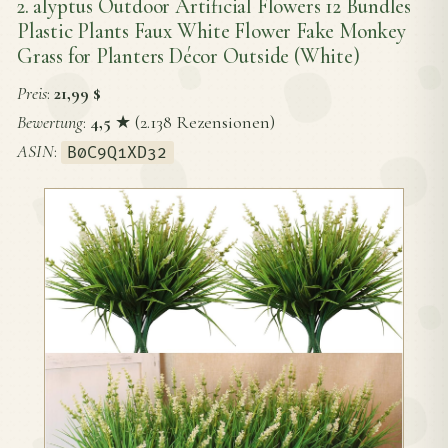
2. alyptus Outdoor Artificial Flowers 12 Bundles
Plastic Plants Faux White Flower Fake Monkey
Grass for Planters Décor Outside (White)
Preis
:
21,99 $
Bewertung
:
4,5
★ (2.138 Rezensionen)
ASIN
:
B0C9Q1XD32