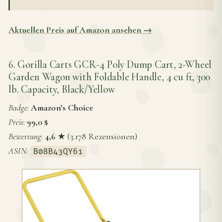
Aktuellen Preis auf Amazon ansehen →
6. Gorilla Carts GCR-4 Poly Dump Cart, 2-Wheel
Garden Wagon with Foldable Handle, 4 cu ft, 300
lb. Capacity, Black/Yellow
Badge
:
Amazon’s Choice
Preis
:
99,0 $
Bewertung
:
4,6
★ (3.178 Rezensionen)
ASIN
:
B08B43QY61