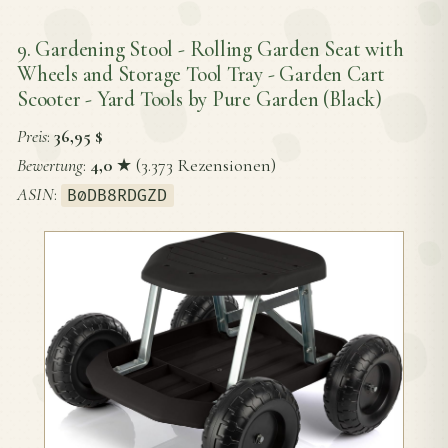
9. Gardening Stool - Rolling Garden Seat with
Wheels and Storage Tool Tray - Garden Cart
Scooter - Yard Tools by Pure Garden (Black)
Preis
:
36,95 $
Bewertung
:
4,0
★ (3.373 Rezensionen)
ASIN
:
B0DB8RDGZD