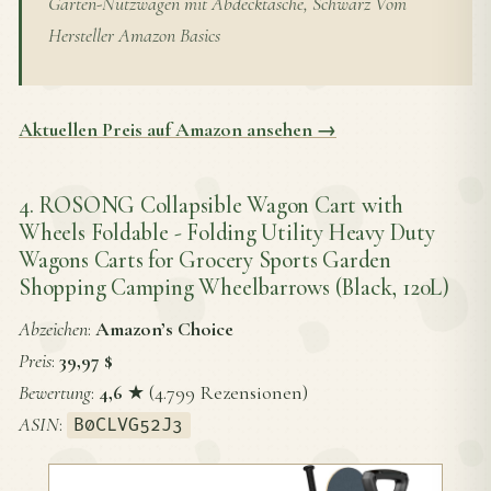
Garten-Nutzwagen mit Abdecktasche, Schwarz Vom
Hersteller Amazon Basics
Aktuellen Preis auf Amazon ansehen →
4. ROSONG Collapsible Wagon Cart with
Wheels Foldable - Folding Utility Heavy Duty
Wagons Carts for Grocery Sports Garden
Shopping Camping Wheelbarrows (Black, 120L)
Abzeichen
:
Amazon’s Choice
Preis
:
39,97 $
Bewertung
:
4,6
★ (4.799 Rezensionen)
ASIN
:
B0CLVG52J3