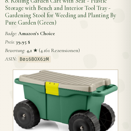
8. Rolling Garden Cart with Seat - Plastic
Storage with Bench and Interior Tool Tray -
Gardening Stool for Weeding and Planting By
Pure Garden (Green)
Badge
:
Amazon’s Choice
Preis
:
39,95 $
Bewertung
:
4,1
★ (4.161 Rezensionen)
ASIN
:
B016BOX62M